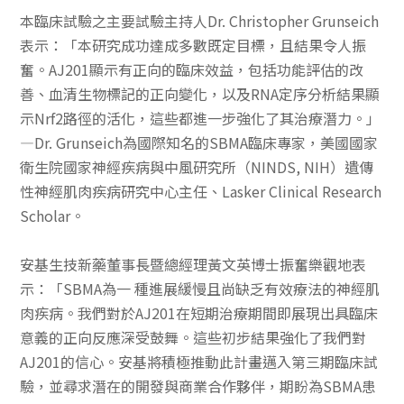
本臨床試驗之主要試驗主持人Dr. Christopher Grunseich
表示：「本研究成功達成多數既定目標，且結果令人振
奮。AJ201顯示有正向的臨床效益，包括功能評估的改
善、血清生物標記的正向變化，以及RNA定序分析結果顯
示Nrf2路徑的活化，這些都進一步強化了其治療潛力。」
—Dr. Grunseich為國際知名的SBMA臨床專家，美國國家
衛生院國家神經疾病與中風研究所（NINDS, NIH）遺傳
性神經肌肉疾病研究中心主任、Lasker Clinical Research
Scholar。
安基生技新藥董事長暨總經理黃文英博士振奮樂觀地表
示：「SBMA為一 種進展緩慢且尚缺乏有效療法的神經肌
肉疾病。我們對於AJ201在短期治療期間即展現出具臨床
意義的正向反應深受鼓舞。這些初步結果強化了我們對
AJ201的信心。安基將積極推動此計畫邁入第三期臨床試
驗，並尋求潛在的開發與商業合作夥伴，期盼為SBMA患