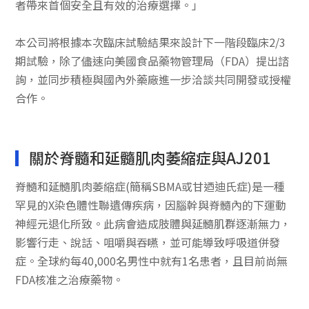
者帶來首個安全且有效的治療選擇。」
本公司將根據本次臨床試驗結果來設計下一階段臨床2/3
期試驗，除了儘速向美國食品藥物管理局（FDA）提出諮
詢，並同步積極與國內外藥廠進一步洽談共同開發或授權
合作。
關於脊髓和延髓肌肉萎縮症與AJ201
脊髓和延髓肌肉萎縮症(簡稱SBMA或甘迺迪氏症)是一種
罕見的X染色體性聯遺傳疾病，因腦幹與脊髓內的下運動
神經元退化所致。此病會造成肢體與延髓肌群逐漸無力，
影響行走、說話、咀嚼與吞嚥，並可能導致呼吸道併發
症。全球約每40,000名男性中就有1名患者，且目前尚無
FDA核准之治療藥物。