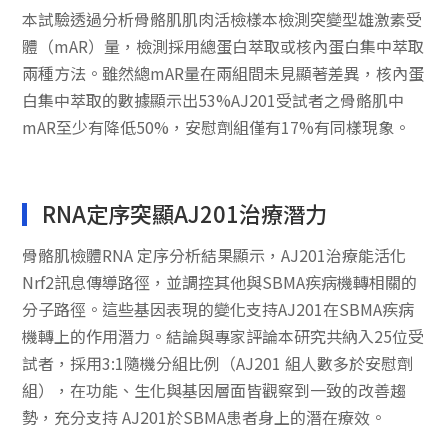
本試驗透過分析骨骼肌肌肉活檢樣本檢測突變型雄激素受
體（mAR）量，檢測採用總蛋白萃取或核內蛋白集中萃取
兩種方法。雖然總mAR量在兩組間未見顯著差異，核內蛋
白集中萃取的數據顯示出53%AJ201受試者之骨骼肌中
mAR至少有降低50%，安慰劑組僅有17%有同樣現象。
RNA定序突顯AJ201治療潛力
骨骼肌檢體RNA 定序分析結果顯示，AJ201治療能活化
Nrf2訊息傳導路徑，並調控其他與SBMA疾病機轉相關的
分子路徑。這些基因表現的變化支持AJ201在SBMA疾病
機轉上的作用潛力。結論與專家評論本研究共納入25位受
試者，採用3:1隨機分組比例（AJ201 組人數多於安慰劑
組），在功能、生化與基因層面皆觀察到一致的改善趨
勢，充分支持 AJ201於SBMA患者身上的潛在療效。