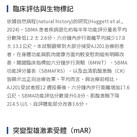
臨床評估與生物標記
依據自然病程(natural history)的研究(Huggett et al.,
2024)，SBMA 患者疾病退化約每半年功能評分量表平均
分數降低1.2 ± 2.6分、六分鐘內步行距離平均減少17.8
± 13.1公尺。本試驗觀察到大部分接受AJ201治療的患
者，在身體功能與肌肉健康方面均較安慰劑組有明顯改
善。關鍵臨床指標如六分鐘步行測驗（6MWT）、SBMA
功能評分量表（SBMAFRS），以及血清肌酸激酶（CK）
皆顯示出正向治療效果。平均而言，與治療前相比，
AJ201受試者經12 週投藥後，六分鐘內步行距離增加17.6
公尺、SBMA功能評估分數提升0.8分、肌酸激酶下降
214.5 U/L、自評體能部分改善3.6分。
突變型雄激素受體（mAR）