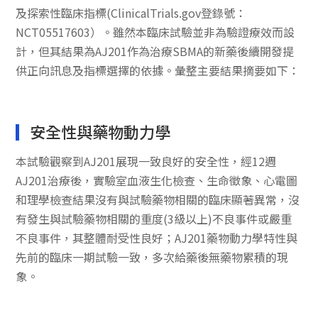
及探索性臨床指標(ClinicalTrials.gov登錄號：
NCT05517603）。雖然本臨床試驗並非為驗證療效而設
計，但其結果為AJ201作為治療SBMA的新藥後續開發提
供正向訊息及指標選擇的依據。彙整主要結果摘要如下：
安全性與藥物動力學
本試驗觀察到AJ201展現一致良好的安全性，經12週
AJ201治療後，實驗室血液生化檢查、生命徵象、心電圖
和理學檢查結果沒有與試驗藥物相關的臨床顯著異常，沒
有發生與試驗藥物相關的重度(3級以上)不良事件或嚴重
不良事件，其整體耐受性良好；AJ201藥物動力學特性與
先前的臨床一期試驗一致，多次給藥後無藥物累積的現
象。