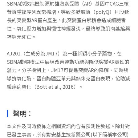
SBMA的致病機制源於雄激素受體（AR）基因中CAG三核
苷酸重複序列異常擴增，導致多麩胺酸（polyQ）片段延
長的突變型AR蛋白產生。此突變蛋白累積會造成細胞毒
性、氧化壓力增加與慢性神經發炎，最終導致肌肉萎縮與
神經元死亡。
AJ201（主成分為JM17）為一種新穎小分子藥物，在
SBMA動物模型中展現改善運動功能與降低突變AR毒性的
潛力。分子機制上，JM17可促進突變AR的降解，同時誘
導抗氧化酶、蛋白酶體亞單元與熱休克蛋白表現，協助減
緩疾病惡化（Bott et al., 2016）。
聲明：
本文件及同時發佈之相關資訊內含有預測性敘述。除針對
已發生事實，所有對安基生技新藥公司(以下簡稱本公司)