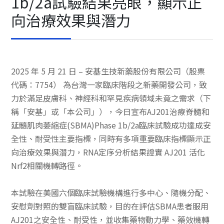
1b/2a試驗結果亮眼，顯示正
向治療效果與潛力
2025 年 5 月 21 日 – 安基生技新藥股份有限公司（股票
代碼：7754） 為台灣一家臨床階段之新藥開發公司，致
力於滿足皮膚科、神經科和罕見疾病領域未竟之需求（下
稱「安基」或「本公司」），今日宣布AJ201治療脊髓和
延髓肌肉萎縮症(SBMA)Phase 1b/2a臨床試驗成功達成安
全性、耐受性主要指標，同時有多項重要臨床指標顯示正
向治療效果與潛力，RNA定序分析結果證實 AJ201 活化
Nrf2相關機轉路徑。
本試驗在美國六個臨床試驗機構進行多中心、隨機分配、
安慰劑對照的雙盲臨床試驗，目的在評估SBMA患者服用
AJ201之安全性、耐受性，並收集藥物動力學、藥效機轉