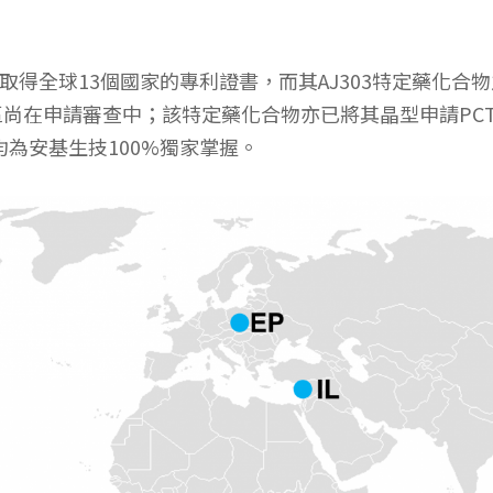
已取得全球13個國家的專利證書，而其AJ303特定藥化合
區尚在申請審查中；該特定藥化合物亦已將其晶型申請PC
均為安基生技100%獨家掌握。