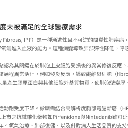
高度未被滿足的全球醫療需求
onary Fibrosis, IPF）是一種漸進性且不可逆的間
響氧氣進入血液的能力。這種病變導致肺部彈性降低，呼
觀點認為其關鍵在於肺泡上皮細胞受損後的異常修復反應
過程異常活化，例如發炎反應，導致纖維母細胞（fibro
纖維母細胞大量產生膠原蛋白與其他細胞外基質物質，使肺泡壁
與活動耐受度下降。診斷需結合高解析度胸部電腦斷層（H
之抗纖維化藥物如Pirfenidone與Nintedanib
5年。氧氣治療、肺部復健、以及針對病人生活品質的支