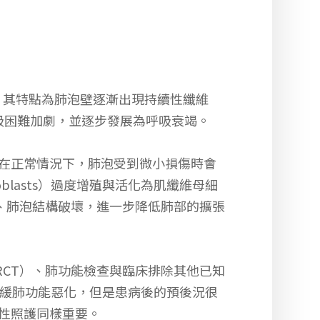
質性肺疾病，其特點為肺泡壁逐漸出現持續性纖維
吸困難加劇，並逐步發展為呼吸衰竭。
。在正常情況下，肺泡受到微小損傷時會
blasts）過度增殖與活化為肌纖維母細
變厚、肺泡結構破壞，進一步降低肺部的擴張
RCT）、肺功能檢查與臨床排除其他已知
雖可延緩肺功能惡化，但是患病後的預後況很
持性照護同樣重要。