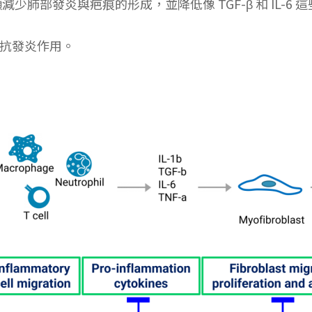
減少肺部發炎與疤痕的形成，並降低像 TGF-β 和 IL-
和抗發炎作用。