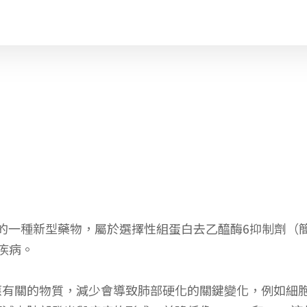
開發中的一種新型藥物，屬於選擇性組蛋白去乙醯酶6抑制劑（簡
疾病。
炎反應有關的物質，減少會導致肺部硬化的關鍵變化，例如