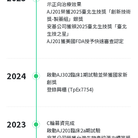
示正向治療效果
AJ201榮獲2025臺北生技獎「創新技術
獎-製藥組」銀獎
安基公司獲頒2025臺北生技獎「臺北
生技之星」
AJ201獲美國FDA授予快速審查認定
2024
啟動AJ302臨床1期試驗並榮獲國家新
創獎
登錄興櫃 (TpEx7754)
2023
C輪募資完成
啟動AJ201臨床2a期試驗
安基公司榮獲台灣生物產協潛力標竿獎