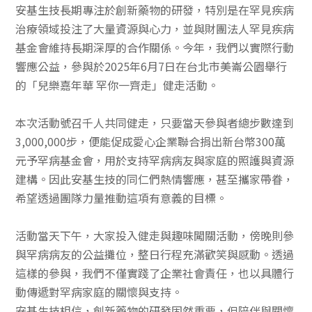
安基生技長期專注於創新藥物的研發，特別是在罕見疾病
治療領域投注了大量資源與心力，並與財團法人罕見疾病
基金會維持長期深厚的合作關係。今年，我們以實際行動
響應公益，參與於2025年6月7日在台北市美崙公園舉行
的「兒樂嘉年華 罕你一齊走」健走活動。
本次活動號召千人共同健走，只要當天參與者總步數達到
3,000,000步，便能促成愛心企業聯合捐出新台幣300萬
元予罕病基金會，用於支持罕病病友與家庭的照護與資源
建構。因此安基生技的同仁們熱情響應，甚至攜家帶眷，
希望透過團隊力量推動這項有意義的目標。
活動當天下午，大家投入健走與趣味闖關活動，傍晚則參
與罕病病友的公益攤位，整日行程充滿歡笑與感動。透過
這樣的參與，我們不僅實踐了企業社會責任，也以具體行
動傳遞對罕病家庭的關懷與支持。
安基生技相信，創新藥物的研發固然重要，但陪伴與關懷